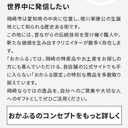
世界中に発信したい
素材を使用し、一つひとつ丁寧に手
地産地消にもこだ
とで、大量生産では味わえない食感
田町で採れたいち
岡崎市は愛知県の中央に位置し、徳川家康公の生誕
追求しています。 また、焼き立
く餡」や、蒲郡市
さを届けたいという想いから、鮮度
餡」など、地元産
地として知られる歴史ある街です。
。 添加物不使用の安心・
ションにも富んでいます。 しっと
この地には、昔ながらの伝統技術を受け継ぐ職人や、
を目指しており、日持ちの問題やカ
らの手焼きどら焼
新たな価値を生み出すクリエイターが数多く存在しま
、どうしても添加物が必要な一部商
食べ応えのある商
す。
も、必要最低限の使用に留め、極力
「おかふる」では、岡崎の特産品やお土産をお探しの
。 あくまでも「体に優し
方にも喜んでいただける、各店舗の公式サイトでも手
目指し、安心して食べられるパン作り
姿勢は、多くのパン好きからも支持
に入らない「おかふる限定」の特別な商品を多数取り
す。
揃えています。
岡崎ならではの逸品を、自分へのご褒美や大切な人
へのギフトとしてぜひご活用ください。
おかふるのコンセプトをもっと詳しく