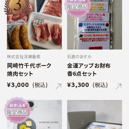
が良いとして愛されてきた植物です。 家康公
が江戸城に入城する際に家臣から献上され、
床の間に飾り繫栄を願ったとして一躍有名
になりました。 以来、徳川家の繁栄、泰平の
世が長く続くのも万年青のおかげと、引っ越
しには万年青を贈る風習が現代まで伝わっ
ています。 明治18年から続く万年青の老舗、
株式会社深瀬畜産
石屋のあすか
宝生園で天塩にかけて育てた万年青は、同
岡崎竹千代ポーク
金運アップお財布
じものはひとつもありません。 手をかければ
焼肉セット
香6点セット
かけるだけ応えてくれるので、年々変化して
いく姿を見る楽しみこそが万年青の醍醐味と
¥3,000
¥3,300
(税込)
(税込)
もいえるでしょう。 鉢にもこだわり、愛知県安
城市の窯元「愛楽園」や愛知県高浜市の窯元
「澤製陶所」で作られる伝統的な楽鉢に植え
てあります。 焼き方も、急冷させることによ
り、薄くて軽く通気性の良い鉢に仕上げるの