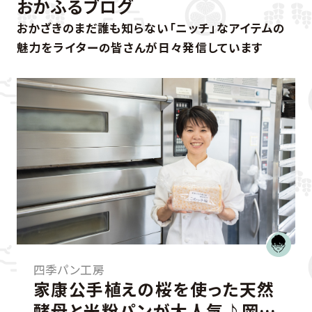
おかふるブログ
おかざきのまだ誰も知らない「ニッチ」なアイテムの
魅力をライターの皆さんが日々発信しています
房
小野玉川堂
手植えの桜を使った天然
薪で焚いた
米粉パンが大人気♪岡崎
くりにこだ