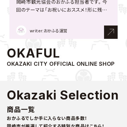
岡崎市観光協会のおかふる担当者です。 今
岡崎市観光協会のおかふる担当者です。 今
岡崎市観光協会のおかふる担当者です。
岡崎市観光協会のおかふる担当者です。 第
拙者、オカザえもん。 日頃お世話になってい
回のテーマは「ありがとうの気持ちを込め
回のテーマは「お祝いにおススメ！形に残る
2024年冬、「おかふる」に新たに8つの商品が
六弾にもなる「おかふるセレクション」です
るご当地キャラが大好きなアイドル「ゆっ
て 贈答用ギフト商品特集」！ お中元・お歳
贈り物特集」 おかふるサイトの中から、食事
仲間入りしました！ ギフトにぴったりの和菓
が、 今回のテーマは「肉好きの皆様へ贈る！
ふぃ~」こと「寺嶋由芙」様に何か良いものを
暮の時期に加えて、お祝い事など何かと贈り
系ではなく形に残る素敵な贈り物をご紹介
子セットや、寒い冬に嬉しい温活セットなど、
おかふる 肉特集！」 岡崎産の高品質な肉を
writer:おかふる運営
writer:おかふる運営
writer:オカザえもん
writer:おかふる運営
writer:おかふる運営
贈りたいと思っておりまする。気軽にネット注
物をする機会が多いかたもいらっしゃるので
します。 日々の暮らしを彩る、思い出に残る
バラエティ豊かなラインナップが揃っていま
集めた特別なコレクションをご紹介していま
文できて〜、でも岡崎らしい特別なセットを
はないでしょうか。 せっかくだから何かご当
ような品々ばかりです。 記事の一番下から、
す。 今回は、そんな新商品たちをご紹介いた
す。 バーベキューやプレゼントに、岡崎産の
贈りたいでござる！ そんな時は〜やっぱり
OKAFUL
地っぽいもの、岡崎らしいものを……とお考
ご紹介した商品の購入ページへ進むことが
します！ 記事の一番下から、ご紹介した商品
お肉はいかがですか？ 記事の一番下から、ご
「OKAFUL」サイトをチェック！おおっ！これが
えの方へ、おかふるには「岡崎らしさ」「ギフト
できます。野球好きな方はもちろん、結婚祝
の購入ページへ進むことができます。岡崎市
紹介した商品の購入ページへ進むことがで
OKAZAKI CITY OFFICIAL ONLINE SHOP
いいんじゃないか！ コジマトペ様の「天下人
にピッタリ」な商品が集まっています！ その
い・出産祝い・還暦祝いなどのお祝い事、ノ
の化け猫伝説をイメージしたお菓子です。
きます。 岡崎生まれ岡崎育ちの三元豚、岡崎
出世珈琲5個&オカザえもん味噌バタークッ
中から特に、箱入りでそのまま送ってOKな
ベルティとしてもぴったり！ レーザー加工で
可愛い化け猫のパッケージ２種類を３個づつ
竹千代ポークを使用した焼肉用の盛り合わ
キー2個」 拙者がかわいくクッキーになって
ものをセレクトしてご紹介します。 ぜひご参
名入れ・メッセージを入れる事が可能で、一
６個入のセットです。 中の饅頭には“桃山”が
せになります。焼肉用にカットしたお肉と岡
るし〜なんといっても八丁味噌を使ったバ
考ください！ （記事の一番下から、ご紹介した
層の特別感が生まれます。 どうする家康カ
入っています。 桃山は、中にこし餡、生地に
崎竹千代ポーク100％のウインナー・フラン
Okazaki Selection
タークッキーなんてまさに岡崎らしさ満載。
商品の購入ページへ進むことができます）
ラーでもある紫色のバットは、パープルハー
は白餡に卵黄を入れて焚いたものを 使用し
クフルトのセットです。 □内容 肩ロース焼肉
コーヒーと一緒にほっとするひと時をゆっ
1782年創業の老舗菓子屋 備前屋さんと
トという木材を使用しております。 パープル
オーブンで焼いたお菓子です。 あんこ好きに
用 400g カルビ焼肉用 400g スペアリ
商品一覧
ふぃ〜に味わってほしい。 せっかくなので、こ
2020年創業のR COFFEE STANDが、「おか
ハートは南部の熱帯地方に分布している木
はたまらない焼き菓子です。 一度ご賞味くだ
ブ 200g ウインナー 1pc（140g)
おかふるでしか手に入らない商品多数！
の商品の良さを皆様にもお伝えするべく、取
ふる」でコラボ商品を発売！ R COFFEEのド
で、なんとこの紫色、着色などをしていない
さい。 □詳細情報 桃山 6個入 ■価格
フランクフルト 1pc（160g） ■価格 3,000
岡崎市が厳選して紹介する特別な商品はこちら！