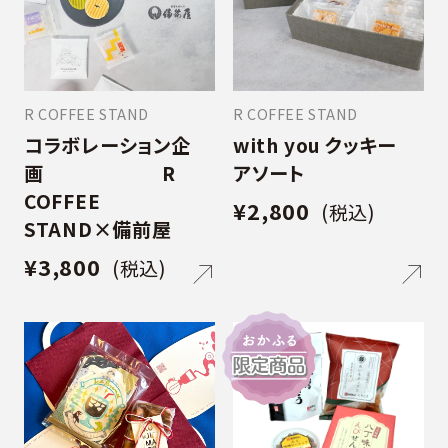
が特徴です。 艶のある黒い肌と3つの脚を持
つ独特なかたちの鉢に、職人がひとつひとつ
丁寧にイッチン技法で図柄を描き込みます。
この鉢と万年青が一体となった時に、初めて
R COFFEE STAND
R COFFEE STAND
万年青の世界は完成します。 大切な方のお
コラボレーション企
with you クッキー
引越しのお祝いに、お家の小さなパワース
画 R
アソート
ポットに、おひとついかがでしょうか。 ■価格
COFFEE
8,800円(税込) + 送料[60サイズ]
¥2,800
(税込)
STAND×備前屋
¥3,800
(税込)