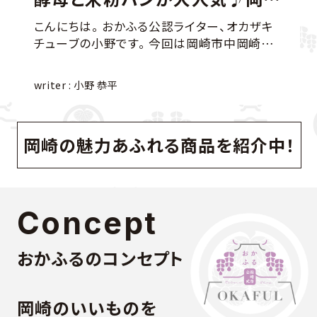
る「四季パン工房」のパン
野玉川堂」
ザキ
こんにちは。 おかふる公認ライター、オカザキ
今回は岡崎市中岡崎町
チューブの小野です。 岡崎市伝馬通
パン工房」をご紹介します。 こちら
構える「小野玉川
では、“健康”をテーマに掲げ、原材
を使い、すべて手
野 恭平
writer : 小野 恭平
鮮度・手作りに徹底的にこだわった
る老舗和菓子屋です。 その歴史ある
す。 今回は企画・製造運
から生まれる優し
橋さんに、パン作りへのこだわり
愛され続けています。 今回は四代目
岡崎の魅力あふれる商品を紹介中！
ン工房のオススメ商品についてな
る小野悟さんに、
お話を伺いました！四季パン工房の
堂の餡づくりは、
。 《食べることは生きるこ
の製法によって、
理念のもと、日々の食事から健康を
甘さの餡が生まれます。 岡崎市
Concept
にパン作りをスタートさせました。
的な餡づくりを続
限定で販売していたそうですが、そ
川堂だけ！ 大正11年（1922年）の創業時から
コミで広がり、より多くの人にその
続く手作りへのこ
おかふるのコンセプト
健康を届けたいという想いから、一
子に込められてい
れるようになりました。四季パン工
焼き（つぶあん）
りの三原則は「素材」「手作り」「鮮
ん」の卵を使用し
岡崎のいいものを
薪で焚いた自慢の