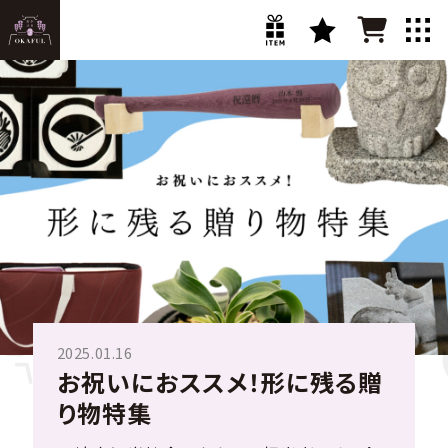
2024.07.25
2025.01.16
2024.12.19
2024.11.28
2024.09.19
【おかふるセレクション】ありが
お祝いにおススメ！形に残る贈
オカザえもん OKAFULで自
新商品登場！2024冬おかふる
【おかふるセレクション】肉好き
とうの気持ちを込めて 贈答用
り物特集
分らしいプレゼント贈ってみ
セレクション
の皆様へ贈る！おかふる 肉特
ギフト商品特集
た。
集！
珈琲・ごはん・おやつ コジマトペ