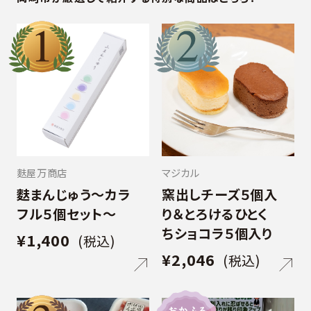
材しに行くでござる！１号線沿いにある、かわ
リップバックでほっと一息しながら、備前屋
天然物なんです！ こちらの商品は岡崎製材
2,100円(税込) + 送料[60サイズ]
円(税込) + 送料[80サイズ(クール)]「ご自宅
いいお店に到着
の手風琴と二十七曲りせんべいでおいしい
で行っている【HAZAI® project】のもの。 通
でも洋食もりいの味を食べていただきた
休憩。 1つの箱の中に岡崎がぎゅっと詰め込
常であれば廃棄されてしまう「木の端材」を
い！」という思いのもと、お店の味に近づける
まれた、遠方の方に贈るのにもピッタリな商
無垢の雑貨として生まれ変わらせたSDGs製
ため試作を繰り返し、理想の冷凍ハンバーグ
品です。 ■価格3,800円(税込) + 送料[80サ
品です。 端材と聞くと大丈夫なの？と心配に
が完成しました。通常よりオープンの火入れ
イズ]高タンパク低カロリーな生麩と、生麩で
なるお客さまもいらっしゃるかもしれません。
を抑え、ふっくらした仕上がりで柔らかく、電
作られたお饅頭のセット。健康志向の方への
しかし端材といえど、素材の品質や、磨きや
子レンジの温めでもジューシーにおいしくお
プレゼントにいかがでしょうか。 箱には「あり
塗装の工程は高級家具と同じですので、高い
召し上がりいただけます。 さらにこだわりの
がとう」の文字。日頃の感謝を込めて。 ■価
品質が魅力です。 大変めずらしい神秘的な
自家製白味噌ドレッシングもあわせてお届
麩屋万商店
マジカル
格3,000円(税込) + 送料[80サイズ(クール)]
紫色の木材を使ったバット、飾っておくだけ
けいたします！ □内容 冷凍ハンバーグ
麩まんじゅう〜カラ
窯出しチーズ５個入
でお部屋が一味違った雰囲気になりますよ！
150g(岡崎竹千代ポーク使用)：6個 洋食も
フル５個セット〜
り＆とろけるひとく
オイル塗装ver.もあります。（+1,100円） ■
りいの白味噌ドレッシング220g：2本 お食事
ちショコラ５個入り
¥1,400
価格 13,200円(税込) + 送料[80サイズ]日本
券2000円分 ■価格 5,000円(税込) + 送料
(税込)
¥2,046
に自生するスズラン科の多年草。 万年青と
[80サイズ(クール)]
(税込)
書いてオモトと読みます。 一年を通して豊か
で美しい緑色を保つことから、古来より縁起